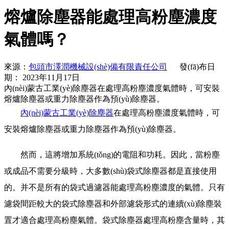
熔爐除塵器能處理高粉塵濃度
氣體嗎？
來源：
包頭市澤潤機械設(shè)備有限責任公司
發(fā)布日
期： 2023年11月17日
內(nèi)蒙古工業(yè)除塵器在處理高粉塵濃度氣體時，可安裝
熔爐除塵器或重力除塵器作為預(yù)除塵器。
內(nèi)蒙古工業(yè)除塵器
在處理高粉塵濃度氣體時，可
安裝熔爐除塵器或重力除塵器作為預(yù)除塵器。
然而，這將增加系統(tǒng)的電阻和功耗。因此，當粉塵
或成品不需要分級時，大多數(shù)袋式除塵器都是直接使用
的。并不是所有的袋式過濾器能處理高粉塵濃度的氣體。只有
濾袋間距較大的袋式除塵器和外部濾袋形式的連續(xù)除塵裝
置才適合處理高粉塵氣體。袋式除塵器處理高粉塵含量時，其